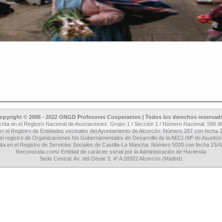
opyright © 2006 -
2022 ONGD Profesores Cooperantes | Todos los derechos reservad
rita en el Registro Nacional de Asociaciones: Grupo 1 / Sección 1 / Número Nacional: 586.
 en el Registro de Entidades vecinales del Ayuntamiento de Alcorcón: Número 287 con fecha 
 el registro de Organizaciones No Gubernamentales de Desarrollo de la AECI (Mº de Asuntos
ita en el Registro de Servicios Sociales de Castilla-La Mancha: Número 5020 con fecha 15/
Reconocida como Entidad de carácter social por la Administración de Hacienda
Sede Central: Av. del Oeste 3, 4º A 28922 Alcorcón (Madrid)