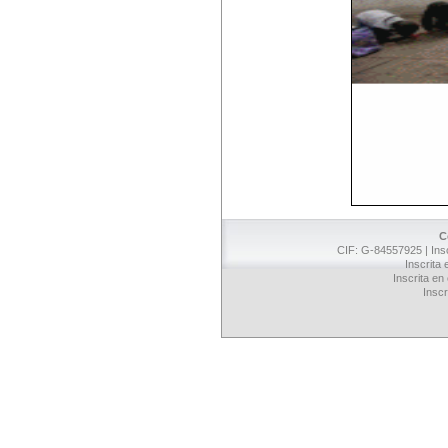
C
CIF: G-84557925 | Insc
Inscrita
Inscrita en
Inscr