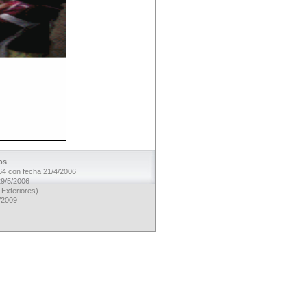
os
964 con fecha 21/4/2006
29/5/2006
 Exteriores)
4/2009